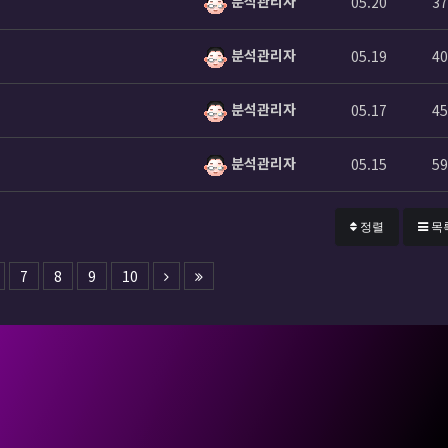
분석관리자
05.20
37
분석관리자
05.19
40
분석관리자
05.17
45
분석관리자
05.15
59
정렬
목
7
8
9
10