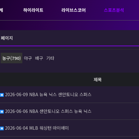
계
하이라이트
라이브스코어
스포츠분석
 페이지
농구(790)
야구
배구
기타
제목
2026-06-09 NBA 뉴욕 닉스 샌안토니오 스퍼스
2026-06-06 NBA 샌안토니오 스퍼스 뉴욕 닉스
2026-06-04 MLB 워싱턴 마이애미