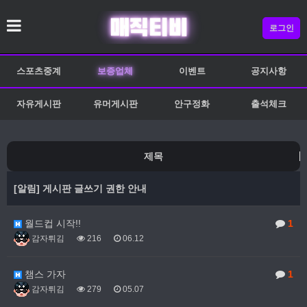
로그인
스포츠중계
보증업체
이벤트
공지사항
자유게시판
유머게시판
안구정화
출석체크
제목
[알림]
게시판 글쓰기 권한 안내
월드컵 시작!!
1
감자튀김
216
06.12
챔스 가자
1
감자튀김
279
05.07