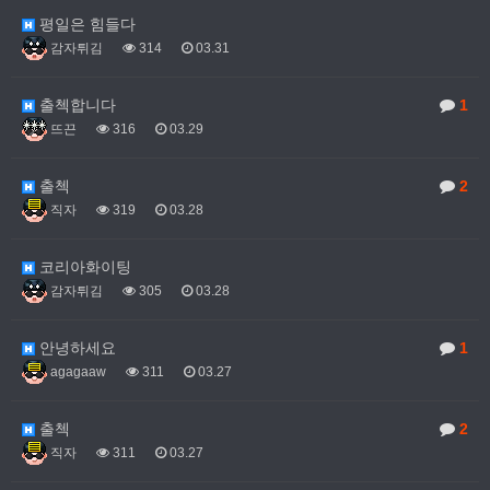
평일은 힘들다
감자튀김
314
03.31
출첵합니다
1
뜨끈
316
03.29
출첵
2
직자
319
03.28
코리아화이팅
감자튀김
305
03.28
안녕하세요
1
agagaaw
311
03.27
출첵
2
직자
311
03.27