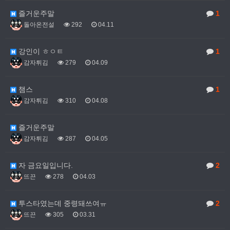
즐거운주말
1
돌아온전설
292
04.11
강인이 ㅎㅇㅌ
1
감자튀김
279
04.09
챔스
1
감자튀김
310
04.08
즐거운주말
감자튀김
287
04.05
자 금요일입니다.
2
뜨끈
278
04.03
투스타였는데 중령돼쓰여ㅠ
2
뜨끈
305
03.31