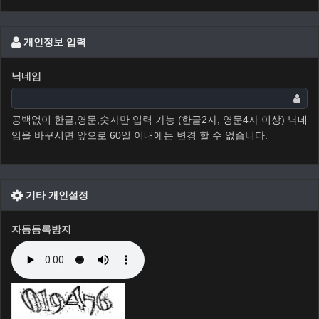
개인정보 입력
닉네임
공백없이 한글,영문,숫자만 입력 가능 (한글2자, 영문4자 이상) 닉네
임을 바꾸시면 앞으로 60일 이내에는 변경 할 수 없습니다.
기타 개인설정
자동등록방지