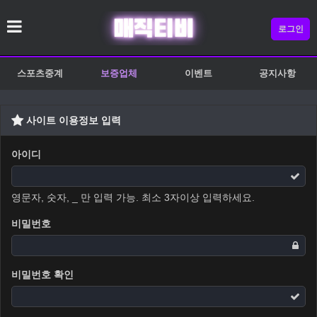
로그인
스포츠중계
보증업체
이벤트
공지사항
사이트 이용정보 입력
아이디
영문자, 숫자, _ 만 입력 가능. 최소 3자이상 입력하세요.
비밀번호
비밀번호 확인