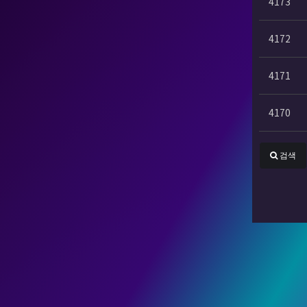
4173
4172
4171
4170
검색