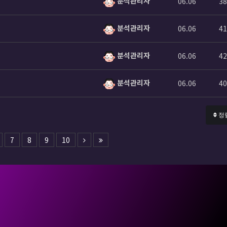
분석관리자
06.06
38
분석관리자
06.06
41
분석관리자
06.06
42
분석관리자
06.06
40
정
7
8
9
10