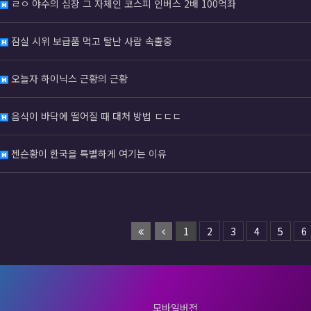
ㄹㅇ 야수의 심장 그 자체인 코스피 인버스 2배 100억좌
잠실 시위 보급품 먹고 탈난 사람 속출중
오늘자 하이닉스 근황의 근황
음식이 바닥에 떨어질 때 대처 방법 ㄷㄷㄷ
젠슨황이 한국을 특별하게 여기는 이유
1
2
3
4
5
6
모바일버전