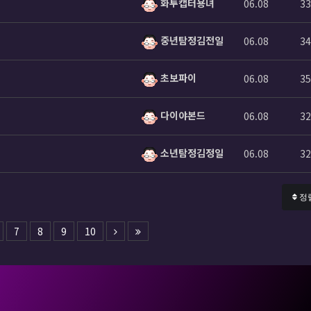
화투캡터용녀
06.08
33
중년탐정김전일
06.08
34
초보파이
06.08
35
다이야본드
06.08
32
소년탐정김정일
06.08
32
정
7
8
9
10