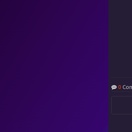
0
Com