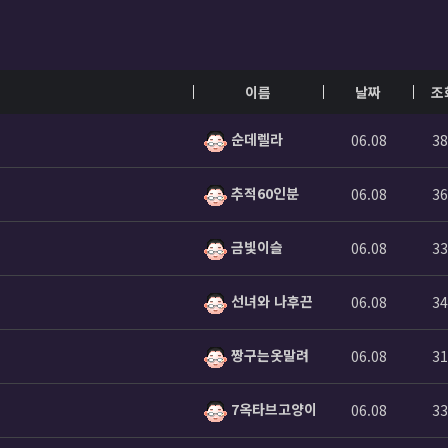
이름
날짜
조
순데렐라
06.08
38
추적60인분
06.08
36
금빛이슬
06.08
33
선녀와 나후끈
06.08
34
짱구는옷말려
06.08
31
7옥타브고양이
06.08
33