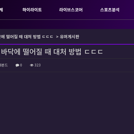
계
하이라이트
라이브스코어
스포츠분석
에 떨어질 때 대처 방법 ㄷㄷㄷ > 유머게시판
 바닥에 떨어질 때 대처 방법 ㄷㄷㄷ
야본드
0
323