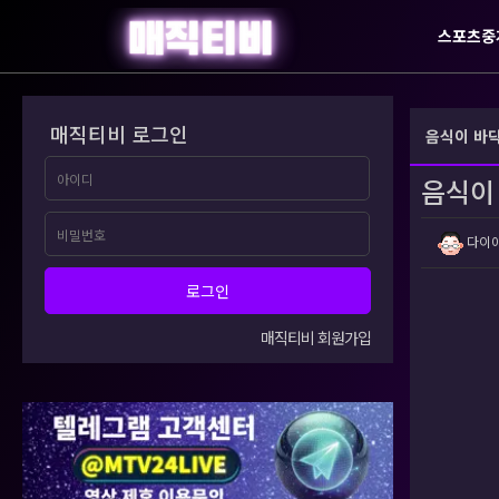
스포츠중
매직티비 로그인
음식이 바닥
음식이
다이
로그인
매직티비 회원가입