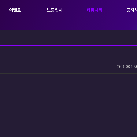
이벤트
보증업체
커뮤니티
공지
06.08 17: