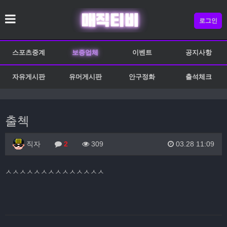
로그인
스포츠중계
보증업체
이벤트
공지사항
자유게시판
유머게시판
안구정화
출석체크
출첵
직자
2
309
03.28 11:09
ㅅㅅㅅㅅㅅㅅㅅㅅㅅㅅㅅㅅㅅㅅ