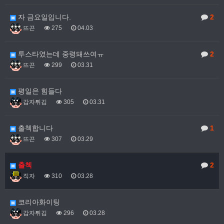
자 금요일입니다.
2
뜨끈
275
04.03
투스타였는데 중령돼쓰여ㅠ
2
뜨끈
299
03.31
평일은 힘들다
감자튀김
305
03.31
출첵합니다
1
뜨끈
307
03.29
출첵
2
직자
310
03.28
코리아화이팅
감자튀김
296
03.28