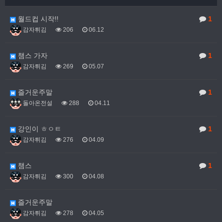
월드컵 시작!!
1
감자튀김
206
06.12
챔스 가자
1
감자튀김
269
05.07
즐거운주말
1
돌아온전설
288
04.11
강인이 ㅎㅇㅌ
1
감자튀김
276
04.09
챔스
1
감자튀김
300
04.08
즐거운주말
감자튀김
278
04.05