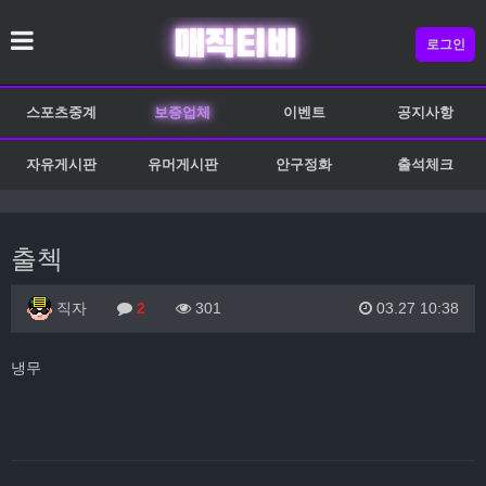
로그인
스포츠중계
보증업체
이벤트
공지사항
자유게시판
유머게시판
안구정화
출석체크
출첵
직자
2
301
03.27 10:38
냉무