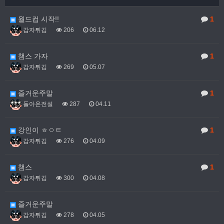
월드컵 시작!!
1
감자튀김
206
06.12
챔스 가자
1
감자튀김
269
05.07
즐거운주말
1
돌아온전설
287
04.11
강인이 ㅎㅇㅌ
1
감자튀김
276
04.09
챔스
1
감자튀김
300
04.08
즐거운주말
감자튀김
278
04.05