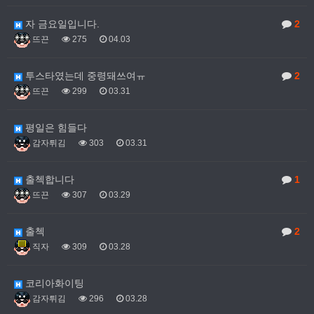
자 금요일입니다.
2
뜨끈
275
04.03
투스타였는데 중령돼쓰여ㅠ
2
뜨끈
299
03.31
평일은 힘들다
감자튀김
303
03.31
출첵합니다
1
뜨끈
307
03.29
출첵
2
직자
309
03.28
코리아화이팅
감자튀김
296
03.28