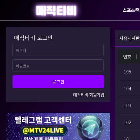
스포츠중
매직티비 로그인
자유게시판 
번호
105
로그인
104
매직티비 회원가입
103
102
101