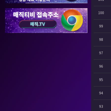
100
99
98
97
96
95
94
93