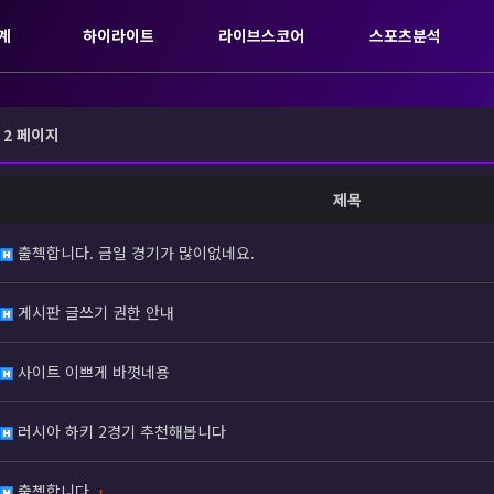
계
하이라이트
라이브스코어
스포츠분석
2 페이지
제목
출첵합니다. 금일 경기가 많이없네요.
게시판 글쓰기 권한 안내
사이트 이쁘게 바꼇네용
러시아 하키 2경기 추천해봅니다
출첵합니다.
1