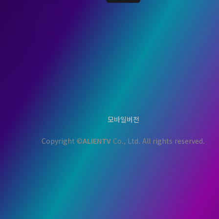
모바일버전
Copyright ©
ALIENTV
Co., Ltd. All rights reserved.