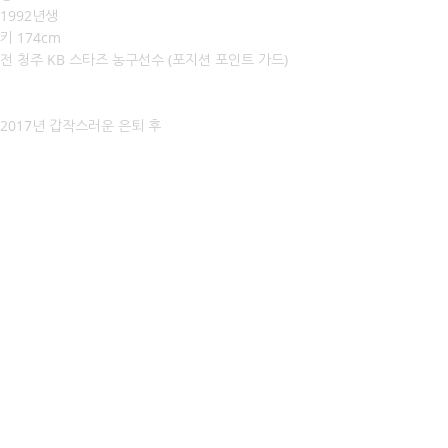
1992년생
키 174cm
전 청주 KB 스타즈 농구선수 (포지션 포인트 가드)
2017년 갑작스러운 은퇴 후