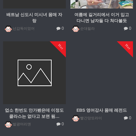
배트남 신도시 미시녀 몸매 자
여름에 길거리에서 이거 입고
랑
다니면 남자들 다 쳐다볼듯
0
0
넌감독이었어
순대릴라
Hot
Hot
업소 한번도 안가봤은데 이정도
EBS 영어강사 몸매 레전드
클라스는 없다고 보면 됨…
0
빨간망또라이
0
발광머리앤