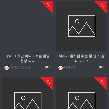
Hot
Hot
QWER 쵸단 바디프로필 촬영
허리가 활처럼 휘는 폴 댄스 강
현장 ㄷㄷ
좌 ㅗㅜㅑ
0
0
중년탐정김전일
대갈공명
Hot
Hot