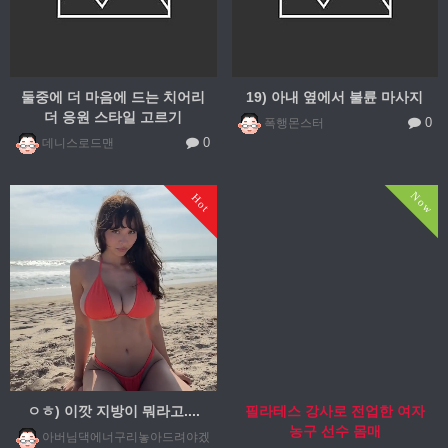
둘중에 더 마음에 드는 치어리
19) 아내 옆에서 불륜 마사지
더 응원 스타일 고르기
0
폭행몬스터
0
데니스로드맨
Now
Hot
ㅇㅎ) 이깟 지방이 뭐라고....
필라테스 강사로 전업한 여자
농구 선수 몸매
아버님댁에너구리놓아드려야겠