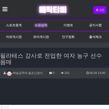
로그인
스포츠중계
보증업체
이벤트
공지사항
자유게시판
유머게시판
안구정화
출석체크
필라테스 강사로 전업한 여자 농구 선수
몸매
백설공주와 칠순난장이
0
241
06.08 14:00
홍아란