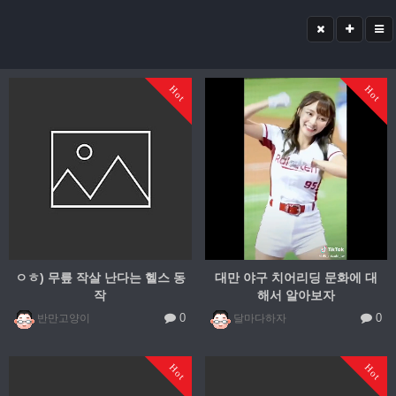
Hot
Hot
ㅇㅎ) 무릎 작살 난다는 헬스 동
대만 야구 치어리딩 문화에 대
작
해서 알아보자
0
0
반만고양이
달마다하자
Hot
Hot