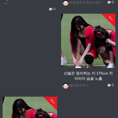
0
백설공주와 칠순난장이
어…
0
Hot
신발끈 정리하는 키 175cm 치
어리더 슴골 노출
0
빨간망또라이
Hot