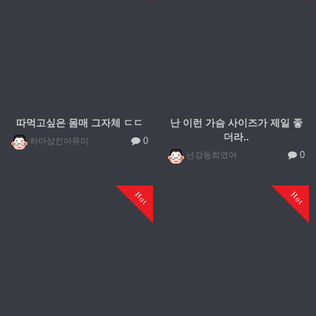
따먹고싶은 몸매 그자체 ㄷㄷ
난 이런 가슴 사이즈가 제일 좋
더라..
0
하마삼킨아유미
0
넌강동희였어
Hot
Hot