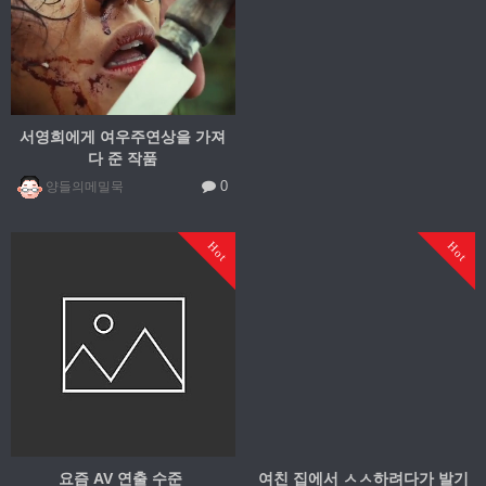
서영희에게 여우주연상을 가져
다 준 작품
0
양들의메밀묵
Hot
Hot
요즘 AV 연출 수준
여친 집에서 ㅅㅅ하려다가 발기