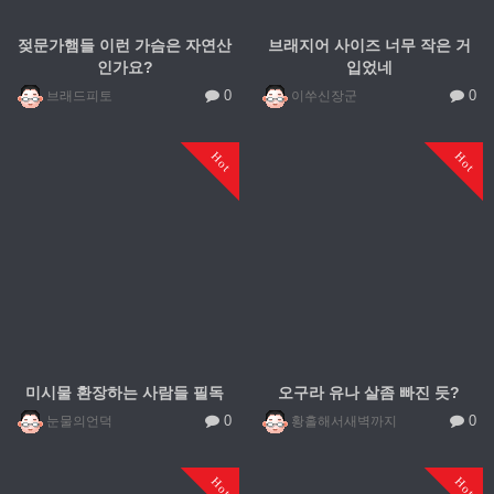
젖문가햄들 이런 가슴은 자연산
브래지어 사이즈 너무 작은 거
인가요?
입었네
0
0
브래드피토
이쑤신장군
Hot
Hot
미시물 환장하는 사람들 필독
오구라 유나 살좀 빠진 듯?
0
0
눈물의언덕
황홀해서새벽까지
Hot
Hot