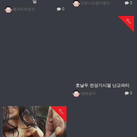
일
0
안토니오밥다됐쓰
0
쌤과치히로의
Hot
호날두 전성기시절 난교파티
0
sg원넓이
Hot