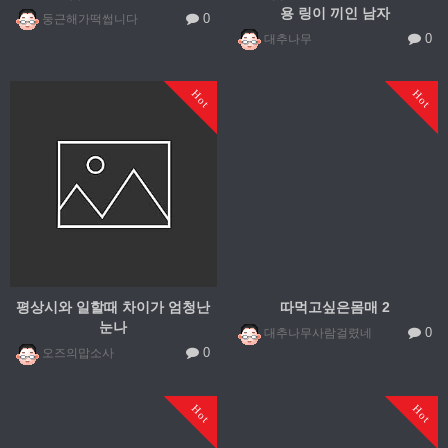
용 링이 끼인 남자
0
둥근해가떡썹니다
0
대추나무
Hot
Hot
평상시와 일할때 차이가 엄청난
따먹고싶은몸매 2
눈나
0
대추나무사람걸렸네
0
오즈의맙소사
Hot
Hot