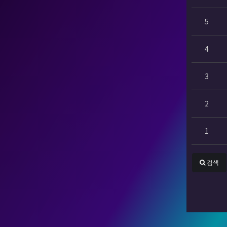
5
4
3
2
1
검색