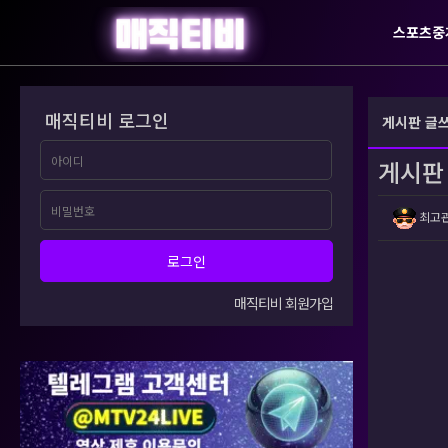
스포츠중
매직티비 로그인
게시판 글쓰
게시판
최고
로그인
매직티비 회원가입