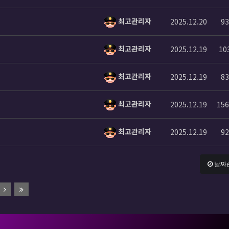
최고관리자
2025.12.20
93
최고관리자
2025.12.19
10
최고관리자
2025.12.19
83
최고관리자
2025.12.19
156
최고관리자
2025.12.19
92
날짜