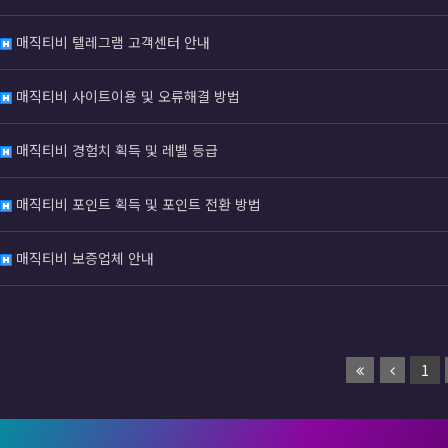
매직티비 텔레그램 고객센터 안내
매직티비 사이트이용 및 오류해결 방법
매직티비 경험치 획득 및 레벨 등급
매직티비 포인트 획득 및 포인트 전환 방법
매직티비 보증업체 안내
1