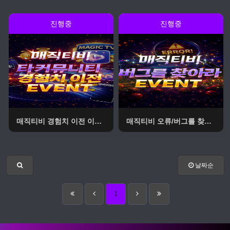
트
토
진행중
진행중
토
사
이
트
꽁
머
니
매직티비 경험치 이전 이벤트
매직티비 오류/버그를 찾아라!
무
료
머
니
날짜순
분
류
1
목
록