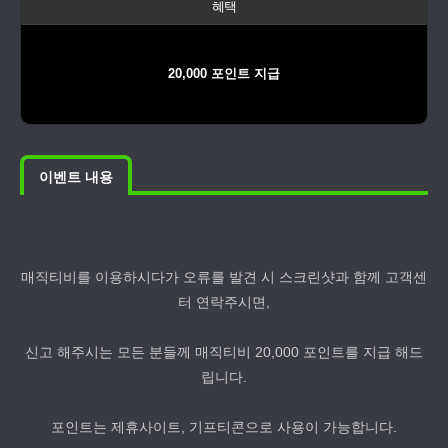
혜택
20,000 포인트 지급
이벤트 내용
매직티비를 이용하시다가 오류를 발견 시 스크린샷과 함께 고객센
터 연락주시면,
신고 해주시는 모든 분들께 매직티비 20,000 포인트를 지급 해드
립니다.
포인트는 제휴사이트, 기프티콘으로 사용이 가능합니다.