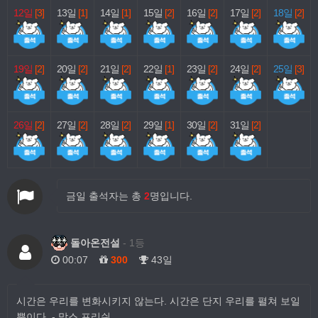
12일
[3]
13일
[1]
14일
[1]
15일
[2]
16일
[2]
17일
[2]
18일
[2]
19일
[2]
20일
[2]
21일
[2]
22일
[1]
23일
[2]
24일
[2]
25일
[3]
26일
[2]
27일
[2]
28일
[2]
29일
[1]
30일
[2]
31일
[2]
금일 출석자는 총
2
명입니다.
돌아온전설
- 1등
00:07
300
43일
시간은 우리를 변화시키지 않는다. 시간은 단지 우리를 펼쳐 보일
뿐이다. - 막스 프리쉬