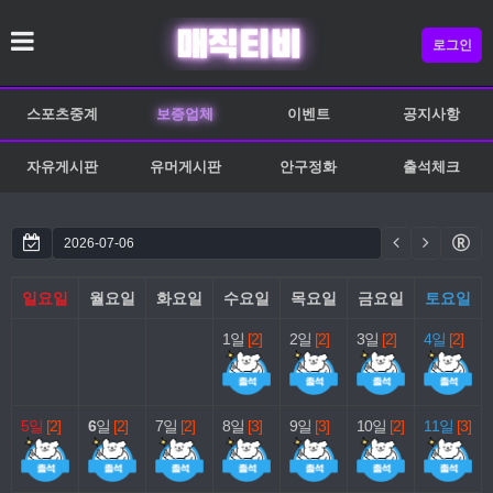
로그인
스포츠중계
보증업체
이벤트
공지사항
자유게시판
유머게시판
안구정화
출석체크
일요일
월요일
화요일
수요일
목요일
금요일
토요일
1일
[2]
2일
[2]
3일
[2]
4일
[2]
5일
[2]
6
일
[2]
7일
[2]
8일
[3]
9일
[3]
10일
[2]
11일
[3]