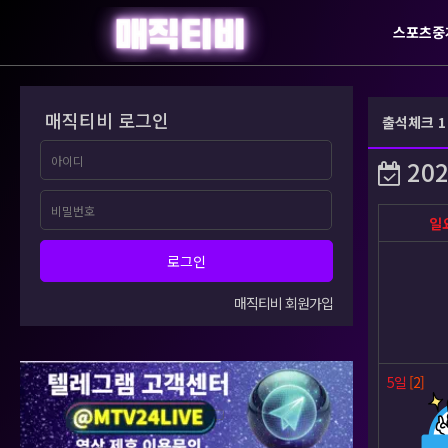
스포츠중
매직티비 로그인
출석체크 1
202
일
로그인
매직티비 회원가입
5일
[2]