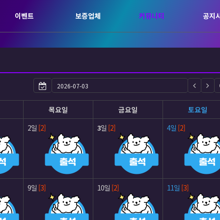
이벤트
보증업체
커뮤니티
공지
목요일
금요일
토요일
2일
[2]
3
일
[2]
4일
[2]
9일
[3]
10일
[2]
11일
[3]