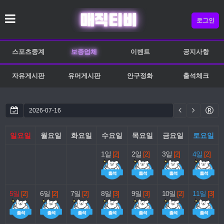
로그인
스포츠중계
보증업체
이벤트
공지사항
자유게시판
유머게시판
안구정화
출석체크
일요일
월요일
화요일
수요일
목요일
금요일
토요일
1일
[2]
2일
[2]
3일
[2]
4일
[2]
5일
[2]
6일
[2]
7일
[2]
8일
[3]
9일
[3]
10일
[2]
11일
[3]