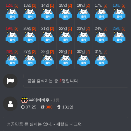
12일
[3]
13일
[1]
14일
[1]
15일
[2]
16
일
[2]
17일
[2]
18일
[2]
19일
[2]
20일
[2]
21일
[2]
22일
[1]
23일
[2]
24일
[2]
25일
[3]
26일
[2]
27일
[2]
28일
[2]
29일
[1]
30일
[2]
31일
[2]
금일 출석자는 총
2
명입니다.
부아비비우
- 1등
07:25
300
131일
성공만큼 큰 실패는 없다. - 제럴드 내크먼